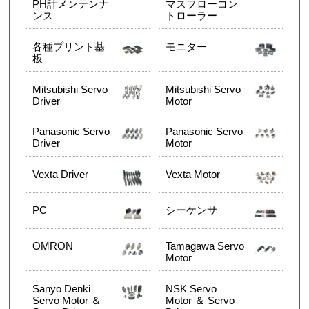
PH計メンテンナ
マスフローコン
ンス
トローラー
各種プリント基
モニター
板
Mitsubishi Servo
Mitsubishi Servo
Driver
Motor
Panasonic Servo
Panasonic Servo
Driver
Motor
Vexta Driver
Vexta Motor
PC
シーケンサ
OMRON
Tamagawa Servo
Motor
Sanyo Denki
NSK Servo
Servo Motor ＆
Motor ＆ Servo